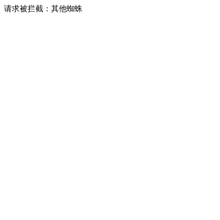
请求被拦截：其他蜘蛛