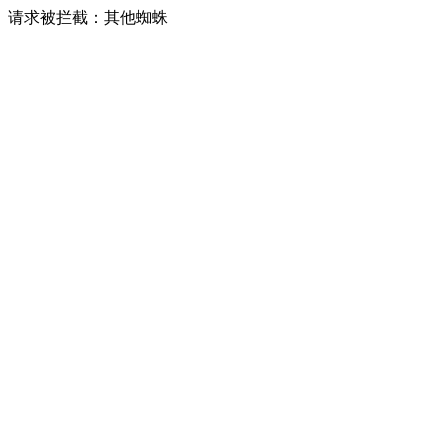
请求被拦截：其他蜘蛛