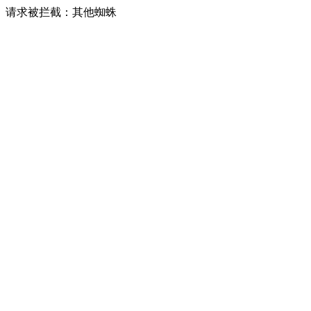
请求被拦截：其他蜘蛛