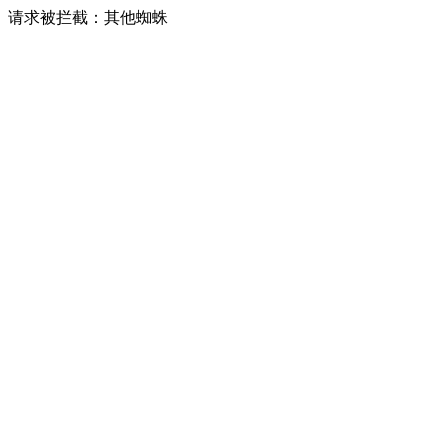
请求被拦截：其他蜘蛛