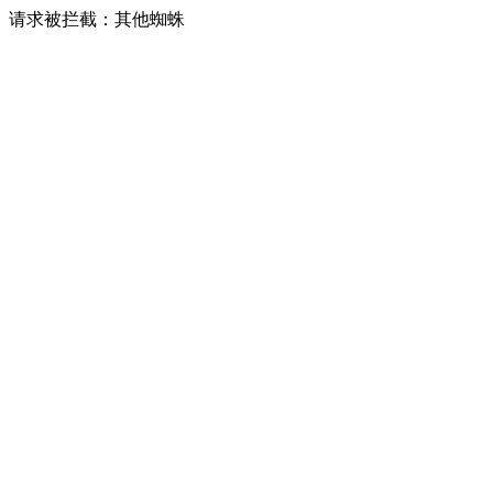
请求被拦截：其他蜘蛛