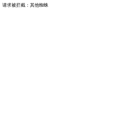
请求被拦截：其他蜘蛛