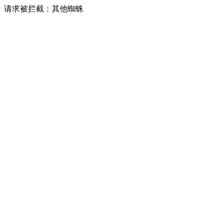
请求被拦截：其他蜘蛛