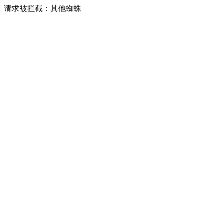
请求被拦截：其他蜘蛛