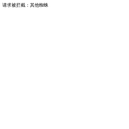
请求被拦截：其他蜘蛛