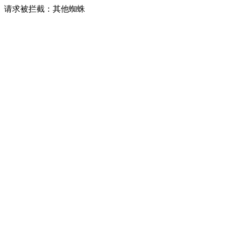
请求被拦截：其他蜘蛛