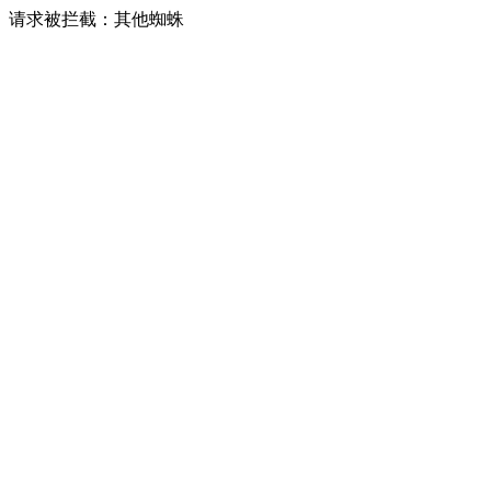
请求被拦截：其他蜘蛛