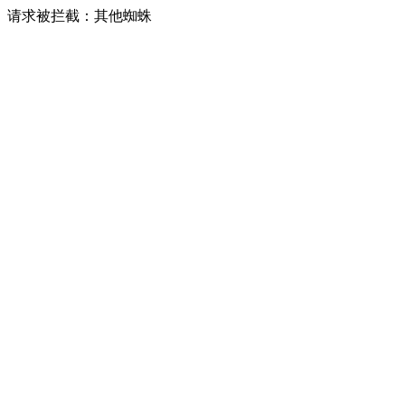
请求被拦截：其他蜘蛛