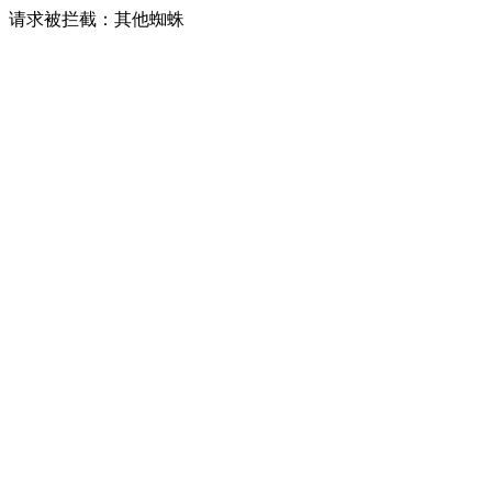
请求被拦截：其他蜘蛛