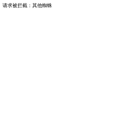
请求被拦截：其他蜘蛛