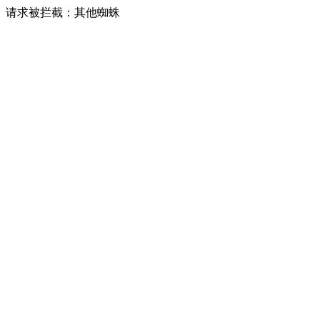
请求被拦截：其他蜘蛛