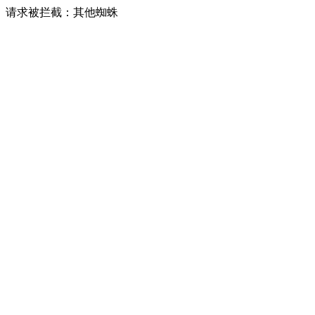
请求被拦截：其他蜘蛛