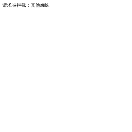
请求被拦截：其他蜘蛛