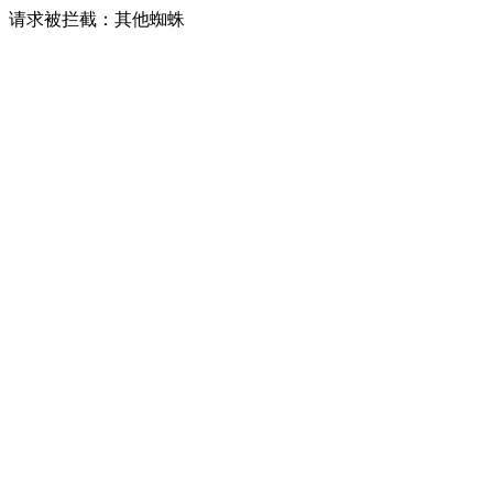
请求被拦截：其他蜘蛛