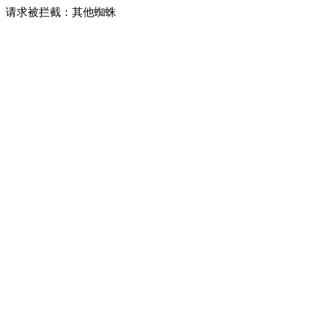
请求被拦截：其他蜘蛛