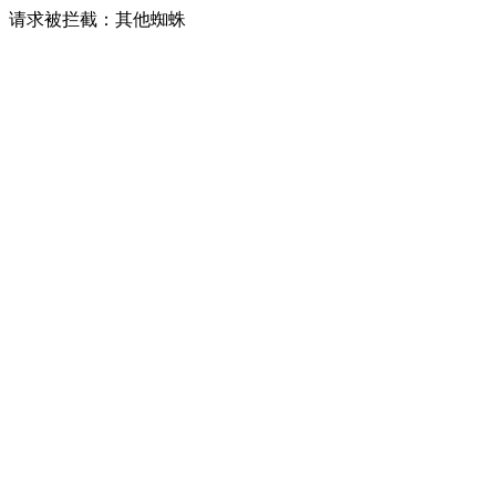
请求被拦截：其他蜘蛛