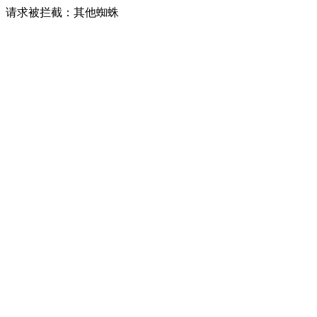
请求被拦截：其他蜘蛛