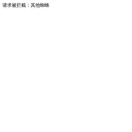
请求被拦截：其他蜘蛛