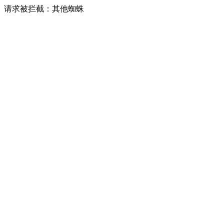
请求被拦截：其他蜘蛛