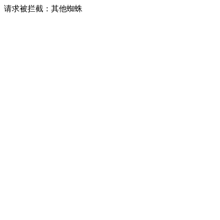
请求被拦截：其他蜘蛛