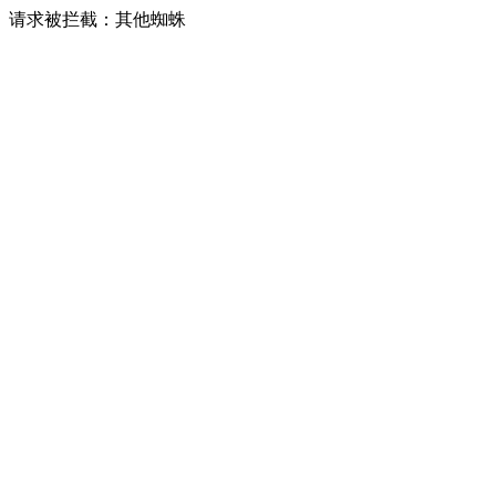
请求被拦截：其他蜘蛛