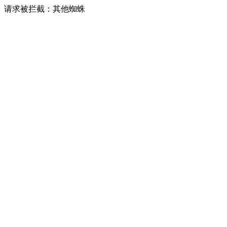
请求被拦截：其他蜘蛛